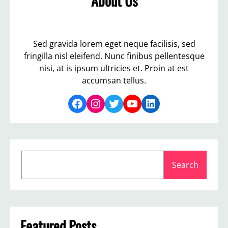
About Us
Sed gravida lorem eget neque facilisis, sed
fringilla nisl eleifend. Nunc finibus pellentesque
nisi, at is ipsum ultricies et. Proin at est
accumsan tellus.
Facebook
Instagram
Twitter
YouTube
LinkedIn
S
Search
e
a
r
c
h
Featured Posts