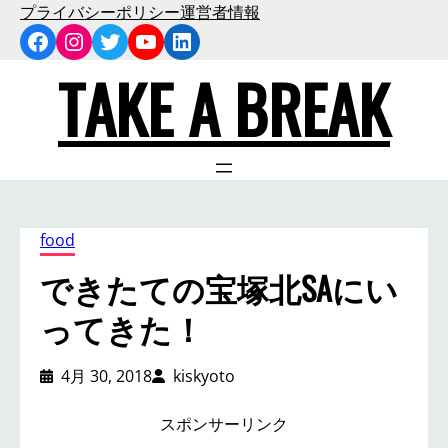
内
プライバシーポリシー
運営者情報
Facebook
Instagram
Twitter
YouTube
LinkedIn
容
を
TAKE A BREAK
ス
キ
ッ
プ
food
できたての宝塚北SAにい
ってきた！
4月 30, 2018
kiskyoto
スポンサーリンク