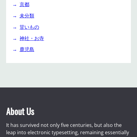
京都
未分類
甘いもの
神社・お寺
鹿児島
About Us
It has survived not only five centuries, but also the
leap into electronic typesetting, remaining essentially