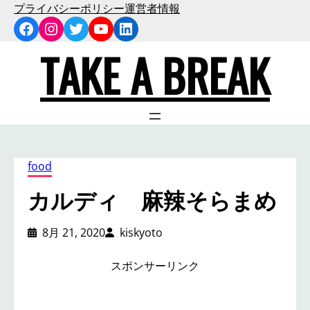
内
プライバシーポリシー
運営者情報
Facebook
Instagram
Twitter
YouTube
LinkedIn
容
を
TAKE A BREAK
ス
キ
ッ
プ
food
カルディ 麻辣そらまめ
8月 21, 2020
kiskyoto
スポンサーリンク