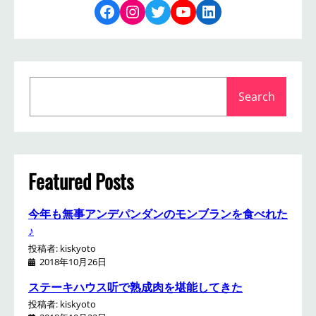
Facebook
Instagram
Twitter
YouTube
LinkedIn
S
Search
e
a
r
c
h
Featured Posts
今年も無事アンデパンダンのモンブランを食べれた
♪
投稿者: kiskyoto
2018年10月26日
ステーキハウス听で熟成肉を堪能してきた
投稿者: kiskyoto