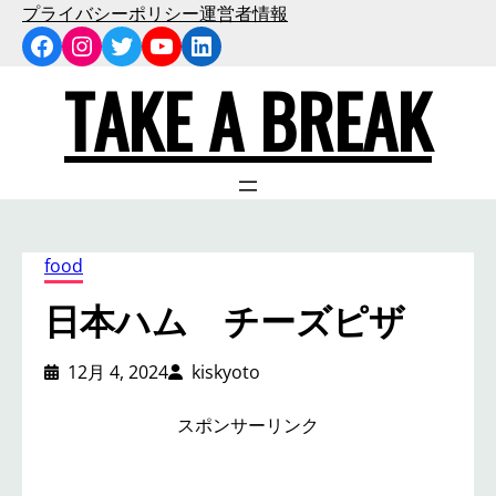
内
プライバシーポリシー
運営者情報
Facebook
Instagram
Twitter
YouTube
LinkedIn
容
を
TAKE A BREAK
ス
キ
ッ
プ
food
日本ハム チーズピザ
12月 4, 2024
kiskyoto
スポンサーリンク