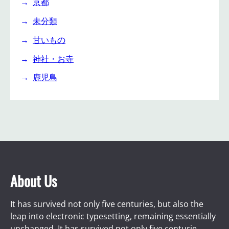
京都
未分類
甘いもの
神社・お寺
鹿児島
About Us
It has survived not only five centuries, but also the
leap into electronic typesetting, remaining essentially
unchanged. It has survived not only five centurie.