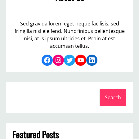
Sed gravida lorem eget neque facilisis, sed
fringilla nisl eleifend. Nunc finibus pellentesque
nisi, at is ipsum ultricies et. Proin at est
accumsan tellus.
Facebook
Instagram
Twitter
YouTube
LinkedIn
S
Search
e
a
r
c
h
Featured Posts