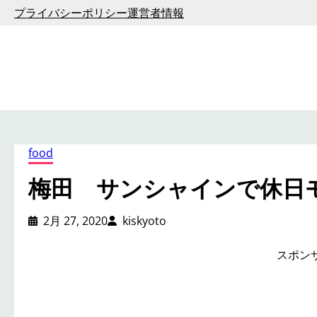
内
プライバシーポリシー
運営者情報
容
を
ス
キ
ッ
プ
food
梅田 サンシャインで休日
2月 27, 2020
kiskyoto
スポン