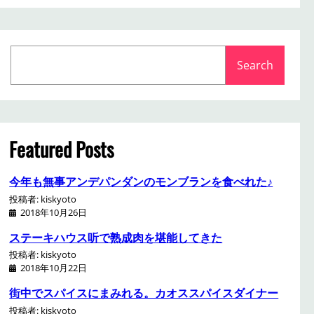
S
Search
e
a
r
c
h
Featured Posts
今年も無事アンデパンダンのモンブランを食べれた♪
投稿者: kiskyoto
2018年10月26日
ステーキハウス听で熟成肉を堪能してきた
投稿者: kiskyoto
2018年10月22日
街中でスパイスにまみれる。カオススパイスダイナー
投稿者: kiskyoto