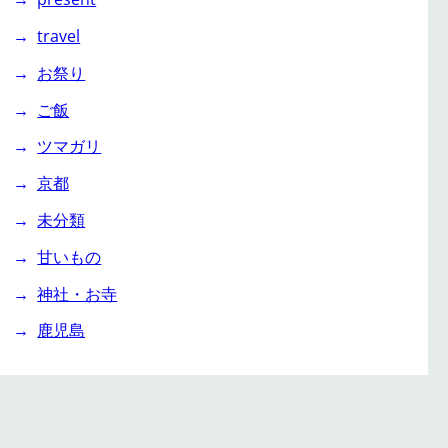
travel
お祭り
ご飯
ツマガリ
京都
未分類
甘いもの
神社・お寺
鹿児島