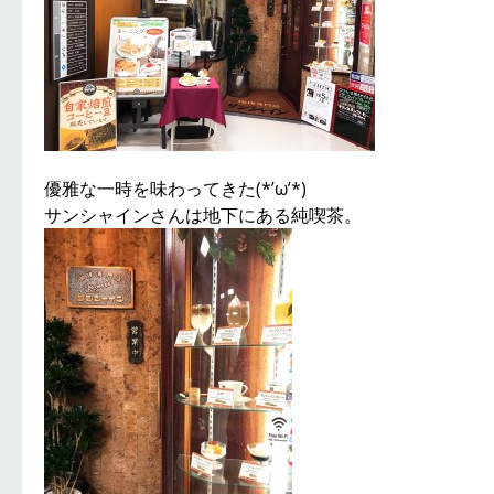
優雅な一時を味わってきた(*’ω’*)
サンシャインさんは地下にある純喫茶。