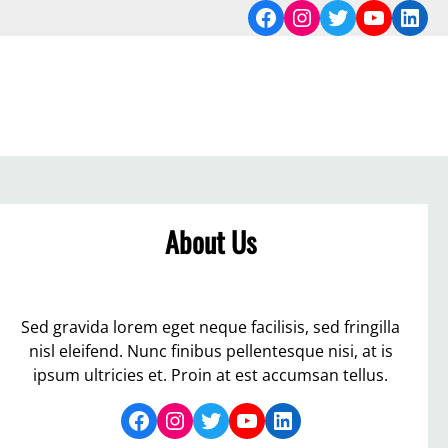
Facebook
Instagram
Twitter
YouTub
Link
About Us
Sed gravida lorem eget neque facilisis, sed fringilla
nisl eleifend. Nunc finibus pellentesque nisi, at is
ipsum ultricies et. Proin at est accumsan tellus.
Facebook
Instagram
Twitter
YouTube
LinkedIn