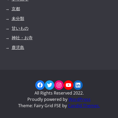
京都
未分類
甘いもの
神社・お寺
鹿児島
Facebook
Twitter
Instagram
YouTube
LinkedIn
All Rights Reserved 2022.
Proudly powered by
WordPress
Theme: Fairy Grid FSE by
Candid Themes.