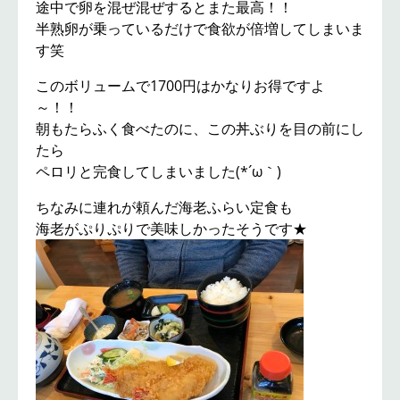
途中で卵を混ぜ混ぜするとまた最高！！
半熟卵が乗っているだけで食欲が倍増してしまいま
す笑
このボリュームで1700円はかなりお得ですよ
～！！
朝もたらふく食べたのに、この丼ぶりを目の前にし
たら
ペロリと完食してしまいました(*´ω｀)
ちなみに連れが頼んだ海老ふらい定食も
海老がぷりぷりで美味しかったそうです★