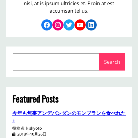
nisi, at is ipsum ultricies et. Proin at est
accumsan tellus.
Facebook
Instagram
Twitter
YouTube
LinkedIn
S
Search
e
a
r
c
h
Featured Posts
今年も無事アンデパンダンのモンブランを食べれた
♪
投稿者: kiskyoto
2018年10月26日