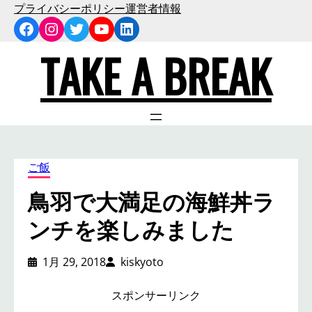
内
プライバシーポリシー
運営者情報
Facebook
Instagram
Twitter
YouTube
LinkedIn
容
を
TAKE A BREAK
ス
キ
ッ
プ
ご飯
鳥羽で大満足の海鮮丼ラ
ンチを楽しみました
1月 29, 2018
kiskyoto
スポンサーリンク