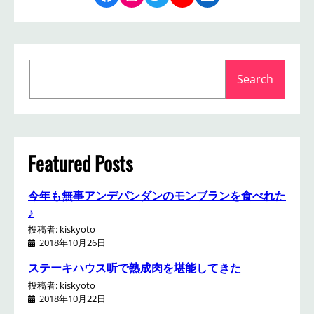
S
Search
e
a
r
c
h
Featured Posts
今年も無事アンデパンダンのモンブランを食べれた
♪
投稿者: kiskyoto
2018年10月26日
ステーキハウス听で熟成肉を堪能してきた
投稿者: kiskyoto
2018年10月22日