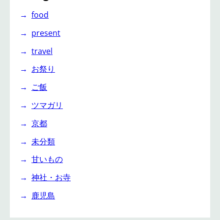
food
present
travel
お祭り
ご飯
ツマガリ
京都
未分類
甘いもの
神社・お寺
鹿児島