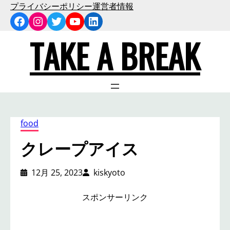
内
プライバシーポリシー
運営者情報
Facebook
Instagram
Twitter
YouTube
LinkedIn
容
を
TAKE A BREAK
ス
キ
ッ
プ
food
クレープアイス
12月 25, 2023
kiskyoto
スポンサーリンク