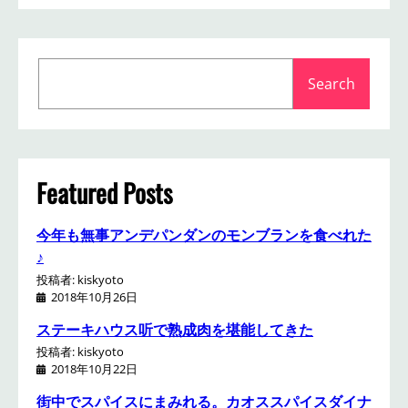
S
Search
e
a
r
c
h
Featured Posts
今年も無事アンデパンダンのモンブランを食べれた
♪
投稿者: kiskyoto
2018年10月26日
ステーキハウス听で熟成肉を堪能してきた
投稿者: kiskyoto
2018年10月22日
街中でスパイスにまみれる。カオススパイスダイナ