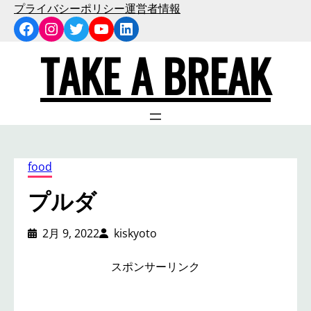
内
プライバシーポリシー
運営者情報
Facebook
Instagram
Twitter
YouTube
LinkedIn
容
を
TAKE A BREAK
ス
キ
ッ
プ
food
プルダ
2月 9, 2022
kiskyoto
スポンサーリンク