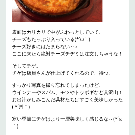
表面はカリカリで中がふわっとしていて、
チーズもたっぷり入っている(*´ω｀)
チーズ好きにはたまらない～♪
ここに来たら絶対チーズチヂミは注文しちゃうな！
そしてチゲ。
チゲは店員さんが仕上げてくれるので、待つ。
すっかり写真を撮り忘れてしまったけど、
ウインナーやスパム、モツやトッポギなど具沢山！
お出汁がしみこんだ具材たちはすごく美味しかった
( *´艸｀)
寒い季節にチゲはより一層美味しく感じるな～(*´ω
｀)