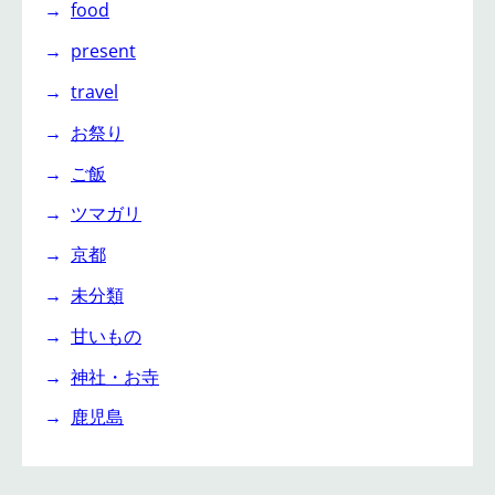
food
present
travel
お祭り
ご飯
ツマガリ
京都
未分類
甘いもの
神社・お寺
鹿児島